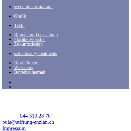
seven nine restaurant
Grafik
Textil
Blumen und Gestaltung
Flörlike Floristik
Zukunftsdesign
schik beauty treatments
Bio-Gärtnerei
Wäscherei
Betriebsunterhalt
Stiftung Enzian
Hagenholzstrasse 65
8050 Zürich
Telefon
044 310 28 70
puls@stiftung-enzian.ch
Impressum