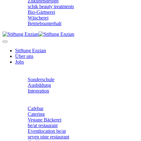
Zukunftsdesign
schik beauty treatments
Bio-Gärtnerei
Wäscherei
Betriebsunterhalt
Stiftung Enzian
Über uns
Jobs
Unser Angebot
Sonderschule
Ausbildung
Integration
Unsere Betriebe
Cafebar
Catering
Vegane Bäckerei
be/at restaurant
Eventlocation be/at
seven nine restaurant