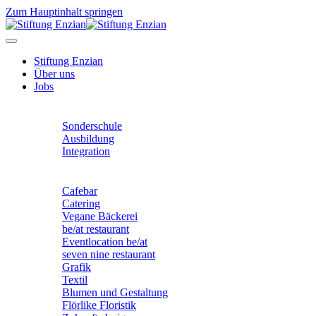
Zum Hauptinhalt springen
Stiftung Enzian
Über uns
Jobs
Unser Angebot
Sonderschule
Ausbildung
Integration
Unsere Betriebe
Cafebar
Catering
Vegane Bäckerei
be/at restaurant
Eventlocation be/at
seven nine restaurant
Grafik
Textil
Blumen und Gestaltung
Flörlike Floristik